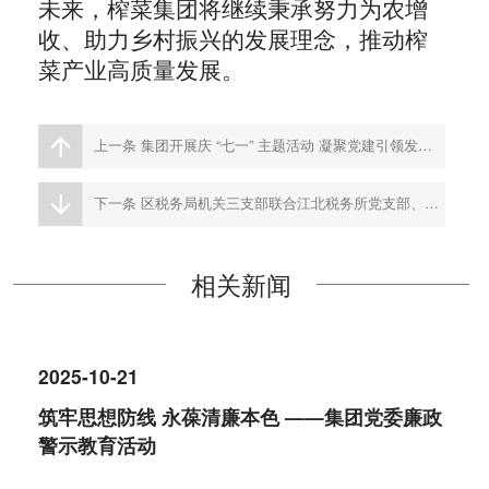
未来，
榨菜集团将继续秉承努力为农增
收、
助力乡村振兴
的发展理念
，
推动
榨
菜产业高质量发展。
上一条
集团开展庆 “七一” 主题活动 凝聚党建引领发展
动能
下一条
区税务局机关三支部联合江北税务所党支部、集
团机关二支部开展联学联建暨税收宣传月主题活动‌
相关新闻
2025-10-21
筑牢思想防线 永葆清廉本色 ——集团党委廉政
警示教育活动