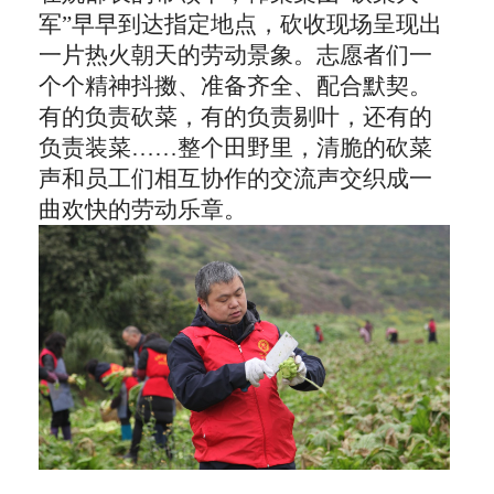
军”早早到达指定地点
，
砍收
现场呈现出
一片热火朝天的劳动景象。
志愿者们一
个个精神抖擞、准备齐全、配合默契。
有的负责砍菜，有的负责剔叶，还有的
负责装菜
……
整个田野里，清脆的砍菜
声和员工们相互协作的交流声交织成一
曲欢快的劳动乐章。