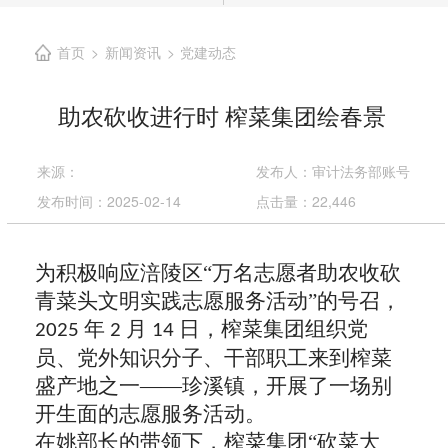
首页
新闻资讯
党建动态
>
>
助农砍收进行时 榨菜集团绘春景
来源：
发布人：审计法务部账号
发布时间：2025-02-14
点击量：22,446
为积极响应涪陵区
“万名志愿者助农收砍
青菜头文明实践志愿服务活动”的号召，
年
月
日，
榨菜集团组织党
2025
2
14
员、党外知识分子、干部职工来到榨菜
盛产地之一——
珍溪镇，开展了一场别
开生面的志愿服务活动。
在姚部长的带领下，榨菜集团
“砍菜大