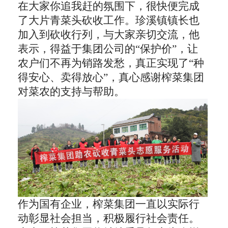
在
大家你追我赶的氛围下
，
很快便完成
了
大片青菜头
砍收工作
。珍溪镇镇长也
加入到砍收行列，与
大家亲切交流，
他
表示，得益于集团公司的
“
保护价
”
，让
农户们不再为销路发愁，真正实现了
“种
得安心、卖得放心”
，
真心感谢
榨菜集团
对菜农的支持与帮助
。
作为国有企业，榨菜集团
一直
以实际行
动
彰显
社会担当，积极履行社会责任
。