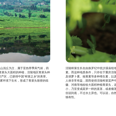
。地形以低山浅丘为主，属于亚热带季风气候，四
涪陵榨菜生长在由侏罗纪中统沙溪庙组
宜青菜头大面积的种植，涪陵地区青菜头种
素。而这种地质条件，只存在于重庆涪
菜产区，已获得中国“榨菜之乡”的美誉。
及胡萝卜素、核黄素等多种维生素，以
大雾环境下生长，形成了青菜头致密的组
人体非常有益，因而使得涪陵榨菜蜚声中
徽、河南等地纷纷大面积种植青菜头，
小，乃至变成莴笋一样的直茎，或者瘤
但说到底，不过水土异也。可以说，自
独有性。