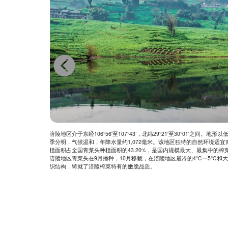
量元
涪陵地区介于东经106°56'至107°43’，北纬29°21'至30°01'之间
元素以
季分明，气候温和，年降水量约1,072毫米。该地区独特的自然环境适
成分对
植面积占全国青菜头种植面积的43.20%，是国内规模最大、最集中的榨
江苏、安
涪陵地区青菜头在9月播种，10月移栽，在涪陵地区最冷的4℃一5℃和
会变
织结构，铸就了涪陵榨菜特有的嫩脆品质。
很多，
菜更具