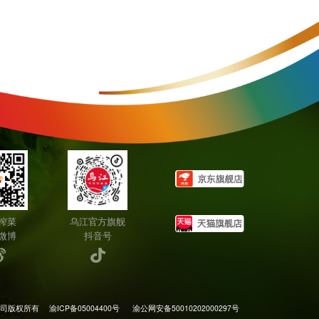
榨菜
乌江官方旗舰
微博
抖音号
公司版权所有
渝ICP备05004400号
渝公网安备50010202000297号