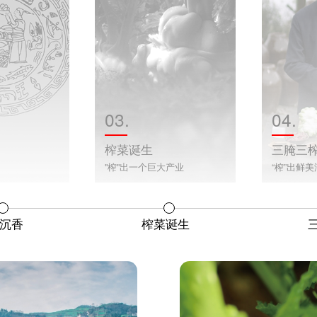
03.
04.
榨菜诞生
三腌三
"榨"出一个巨大产业
“榨”出鲜
沉香
榨菜诞生