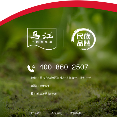
400
860
2507
地址：重庆市涪陵区江北街道办事处二渡村一组
邮编：408006
E-mail:sale@flzc.com
联系我们
.
法律声明
.
友情链接