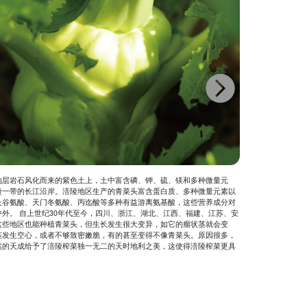
地层岩石风化而来的紫色土上，土中富含磷、钾、硫、镁和多种微量元
涪陵地区
陵一带的长江沿岸。涪陵地区生产的青菜头富含蛋白质、多种微量元素以
季分明
及谷氨酸、天门冬氨酸、丙迄酸等多种有益游离氨基酸，这些营养成分对
植面积
外。 自上世纪30年代至今，四川、浙江、湖北、江西、福建、江苏、安
涪陵地
这些地区也能种植青菜头，但生长发生很大变异，如它的瘤状茎就会变
织结构
茎发生空心，或者不够致密嫩脆，有的甚至变得不像青菜头。原因很多，
然的天成给予了涪陵榨菜独一无二的天时地利之美，这使得涪陵榨菜更具