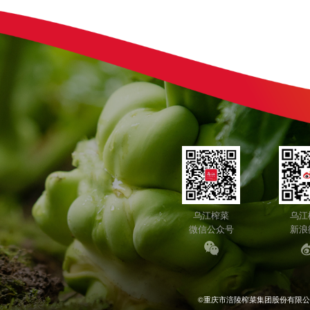
乌江榨菜
乌江
微信公众号
新浪
©重庆市涪陵榨菜集团股份有限