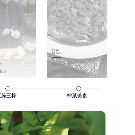
05.
榨
榨菜美食
美滋味
营养开味滋味鲜
三腌三榨
榨菜美食