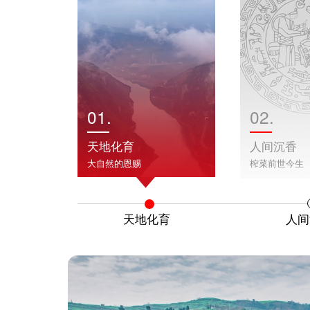
01.
02.
天地化育
人间沉香
大自然的恩赐
榨菜前世今生
天地化育
人间