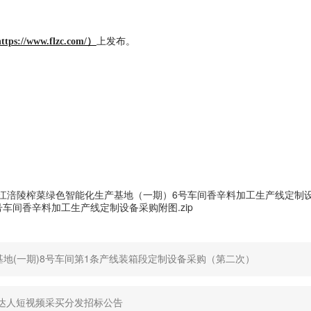
https://www.
flzc
.com/）
上发布。
itor/20260611/乌江涪陵榨菜绿色智能化生产基地（一期）6号车间香辛料加工生产线定制
20260611/6号车间香辛料加工生产线定制设备采购附图.zip
地(一期)8号车间第1条产线装箱段定制设备采购（第二次）
音达人短视频采买分发招标公告