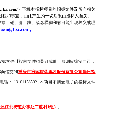
w.flzc.com/）
下载本招标项目的招标文件
及
所有相关
过程和事宜，由此产生的一切后果由投标人自负。
在错、碰、漏、缺、概念模糊和有可能出现歧义或理
uan@flzc.com
。
投标文件【投标文件须装订成册，原则应编制目录，
书面递交到
重庆市涪陵榨菜集团股份有限公司当日指
电话：
13101153502
,本项目不接受电子的投标文件
陵区江北街道办事处二渡村
1组）
。