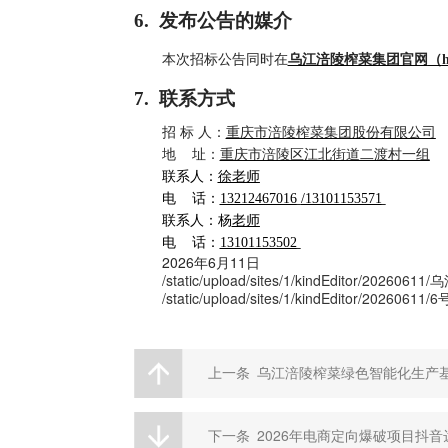
6
.
发布公告的媒介
本次招标公告同时在
乌江涪陵榨菜集团官网
（
7
.
联系方式
招
标
人：
重庆市涪陵榨菜集团股份有限公司
地
址：
重庆市涪陵区江北街道二渡村一组
联系
人
：
徐老师
电
话：
13212467016
/13101153571
联系
人
：
杨
老师
电
话：
13101153502
2026年6月11日
/static/upload/sites/1/kindEd
/static/upload/sites/1/kindEditor/
上一条
乌江涪陵榨菜绿色智能化生产基
下一条
2026年电商定向爆破项目抖