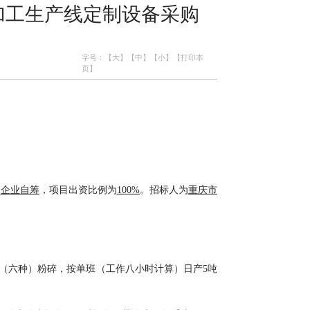
加工生产线定制设备采购
字号：
【大】
【中】
【小】
【打印本
页】
自
企业自筹
，项目出资比例为
100%
。
招标人
为
重庆市
（六种）
粉碎，按单班（工作八小时计算）日产
5吨