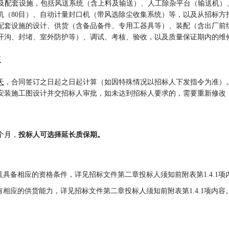
及配套设施
，
包括
风送系统（含上料及输送）、人工除杂平台（输送机）
机（
80
目
）、
自动
计量封口机（
带风选除尘收集系统
）
等，以及从招标方
配套设施
的
设计、供货
（含备品备件、专用工器具等）、装配
（
含
出厂前
开沟、封堵
、
室外防护
等
）
、调试
、
考核
、
验收
，
以及
质量保证期内的维
区
天
，
合同签订之日起
之日起计算（如因特殊情况以招标人下发指令为准）
备安装施工图设计并交招标人审批，如未达到招标人要求的，需要重新修改
个月
，
投标人可选择延长质保期
。
且
具备
相应的
资格条件
，
详见招标文件第二章投标人须知前附表第
1.4.1
有相应的供货能力，详见招标文件第二章投标人须知前附表第1.4.1项内容