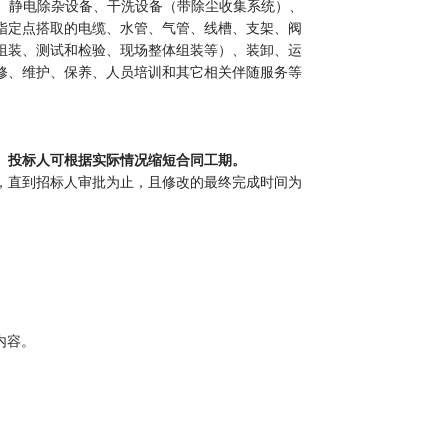
、
静电除杂设备、干洗设备（
带除
尘收集系统
）、
指定点搭取的电缆、水管、气管
、
线槽、支架、阀
组装、测试和检验、现场整体组装
等
）
、装卸、运
修、维护、保养、人员培训
和
其它相关伴随服务等
。
投标人
可根据实际情况缩短合同工期。
，直到
招标人审批为止，
且
修改
的
最终完成
时间为
项内容。
。