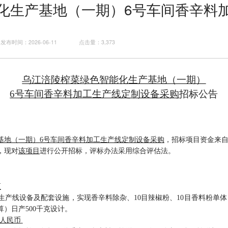
化生产基地（一期）6号车间香辛料
发布时间：2026-06-11
点击量：3,373
乌江涪陵榨菜绿色智能化生产基地（一期）
6号车间香辛料加工生产线定制设备采购
招标公告
基地（一期）
6号车间香辛料加工生产线定制设备采购
，
招标项目
资金来
，现对
该项目
进行公开招标
，
评标办法采用
综合评估法
。
区
生产线
设备及配套设施，实现香辛料除杂、
10目辣椒粉、10目香料粉单体
）日产500
千克
设计。
元人民币