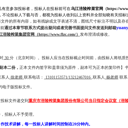
，凡有意参加投标者，投标人在投标前可在
乌江涪陵榨菜官网（
https://ww
，不论投标人下载与否，都视为投标人收到以上资料并全部知晓有关招标
标文件的所有内容，如有残缺或文字表述不清，图纸尺寸标注不明以及存
yuany
时
前
通过本章节联系方式
提出疑问
或者完善书面提问文件发送到邮箱
江涪陵榨菜集团官网（
https://www.flzc.com/）
发布澄清或修改。
时
30
分（北京时间）。投标人应当在投标截止时间前，由投标人将纸质
副本
二
份，
正本文件内签字和盖章须为原件，副本可为正本的复印件】
联系人
徐老师
联系电话：
13101153571/13212467016
,联系人
杨老师
联系
招标采购
的电子版投标文件。
质投标文件递交到
重庆市涪陵榨菜集团股份有限公司当日指定会议室（涪
件，招标人不予受理。
目作技术讲解，每一投标人讲解时间控制在20分钟内。