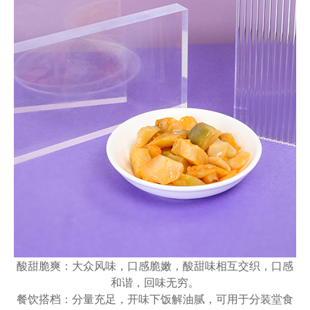
酸甜脆爽：大众风味，口感脆嫩，酸甜味相互交织，口感
和谐，回味无穷。
餐饮搭档：分量充足，开味下饭解油腻，可用于分装堂食