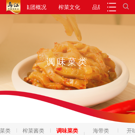
闻资讯
集团概况
榨菜文化
品牌产品
投
调味菜类
菜类
榨菜酱类
调味菜类
海带类
开