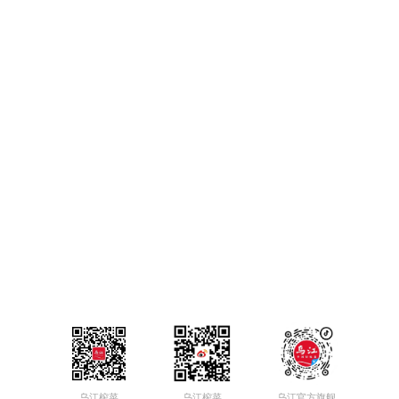
400
860
2507
地址：重庆市涪陵区江北街道办事处二渡村一组
邮编：408006
E-mail:sale@flzc.com
乌江榨菜
乌江榨菜
乌江官方旗舰