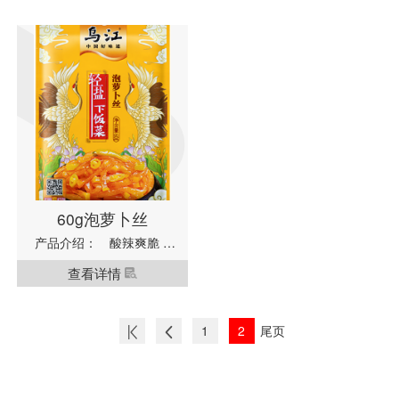
60g泡萝卜丝
产品介绍：
酸辣爽脆 丝
丝入味...
查看详情
尾页
1
2