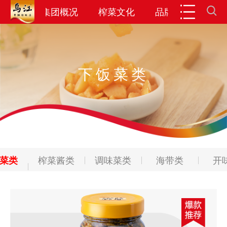
闻资讯
集团概况
榨菜文化
品牌产品
投
下饭菜类
菜类
榨菜酱类
调味菜类
海带类
开